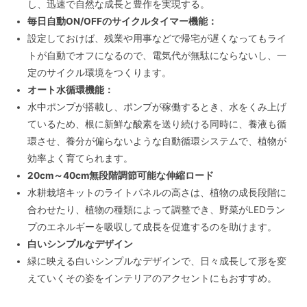
し、迅速で自然な成長と豊作を実現する。
毎日自動ON/OFFのサイクルタイマー機能：
設定しておけば、残業や用事などで帰宅が遅くなってもライ
トが自動でオフになるので、電気代が無駄にならないし、一
定のサイクル環境をつくります。
オート水循環機能：
水中ポンプが搭載し、ポンプが稼働するとき、水をくみ上げ
ているため、根に新鮮な酸素を送り続ける同時に、養液も循
環させ、養分が偏らないような自動循環システムで、植物が
効率よく育てられます。
20cm～40cm無段階調節可能な伸縮ロード
水耕栽培キットのライトパネルの高さは、植物の成長段階に
合わせたり、植物の種類によって調整でき、野菜がLEDラン
プのエネルギーを吸収して成長を促進するのを助けます。
白いシンプルなデザイン
緑に映える白いシンプルなデザインで、日々成長して形を変
えていくその姿をインテリアのアクセントにもおすすめ。