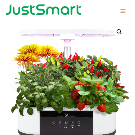
コ
ン
Main
テ
Menu
ン
ツ
へ
ス
キ
ッ
プ