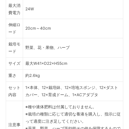
最大消
24W
費電力
伸縮ロ
20cm～40cm
ード
栽培モ
野菜、花・果物、ハーブ
ード
サイズ
最大W41×D22×H55cm
重さ
約2.6kg
セット
1×本体、12×栽培鉢、12×培地スポンジ、12×ダスト
内容
カバー、12×育成ドーム、1×ACアダプタ
※種や液体肥料は付属しておりません。
※栽培の種類に応じて適切な養液を購入し、指示に従
って適度に注ぎ足してください。
注意事
※薬草、野菜、ハーブ等効能その他を保障するもので