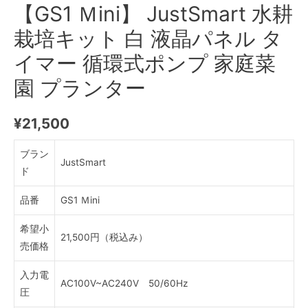
【GS1 Ｍini】 JustSmart 水耕
栽培キット 白 液晶パネル タ
イマー 循環式ポンプ 家庭菜
園 プランター
¥
21,500
ブラン
JustSmart
ド
品番
GS1 Ｍini
希望小
21,500円（税込み）
売価格
入力電
AC100V~AC240V 50/60Hz
圧