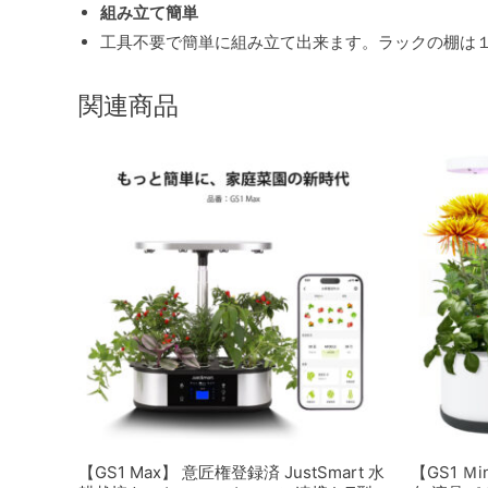
組み立て簡単
工具不要で簡単に組み立て出来ます。ラックの棚は
関連商品
【GS1 Max】 意匠権登録済 JustSmart 水
【GS1 Ｍi