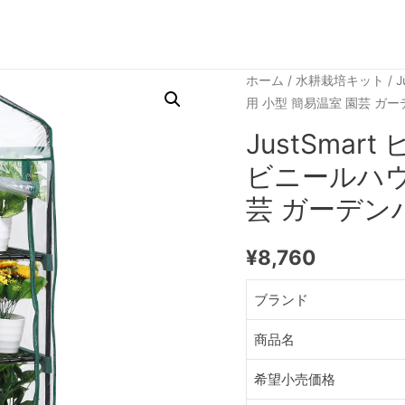
ホーム
/
水耕栽培キット
/ 
用 小型 簡易温室 園芸 ガ
JustSmar
ビニールハウ
芸 ガーデン
¥
8,760
ブランド
商品名
希望小売価格