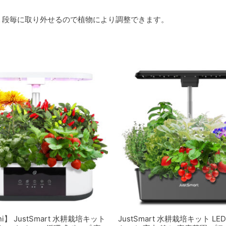
１段毎に取り外せるので植物により調整できます。
ni】 JustSmart 水耕栽培キット
JustSmart 水耕栽培キット LE