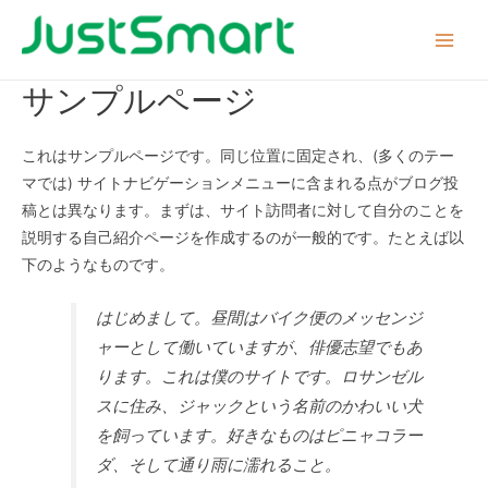
コ
ン
Main
テ
サンプルページ
Menu
ン
ツ
へ
これはサンプルページです。同じ位置に固定され、(多くのテー
ス
マでは) サイトナビゲーションメニューに含まれる点がブログ投
キ
稿とは異なります。まずは、サイト訪問者に対して自分のことを
ッ
説明する自己紹介ページを作成するのが一般的です。たとえば以
プ
下のようなものです。
はじめまして。昼間はバイク便のメッセンジ
ャーとして働いていますが、俳優志望でもあ
ります。これは僕のサイトです。ロサンゼル
スに住み、ジャックという名前のかわいい犬
を飼っています。好きなものはピニャコラー
ダ、そして通り雨に濡れること。